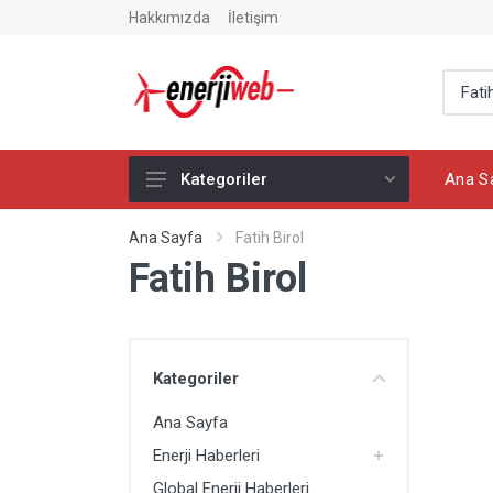
Hakkımızda
İletişim
Ana S
Kategoriler
Ana Sayfa
Ana Sayfa
Fatih Birol
Fatih Birol
Enerji Haberleri
Global Enerji Haberleri
Yazarlar
Kategoriler
Elektrik Haberleri
Ana Sayfa
Elektrikli Araç Haberleri
Enerji Haberleri
Petrol Haberleri
Global Enerji Haberleri